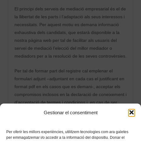
El principi dels serveis de mediació empresarial és el de
la llibertat de les parts i l’adaptació als seus interessos i
necessitats. Per aquest motiu es demana informació
exhaustiva dels candidats, que estarà disponible a la
nostra pàgina web per tal de facilitar als usuaris del
servei de mediació l’elecció del millor mediador o
mediadors per a la resolució de les seves controvèrsies.
Per tal de formar part del registre cal emplenar el
formulari adjunt –adjuntant en cada cas el justificant en
format pdf en els casos que es demani-, acceptar els
compromisos inclosos en la declaració de coneixement i
d’acceptació de termes i condicions i, en cas de ser
acceptat pel procediment previst al reglament del
Gestionar el consentiment
Registre de persones mediadores, aportar els originals
de la documentació que es demana en el formulari per
Per oferir les millors experiències, utilitzem tecnologies com ara galetes
a l’oportuna comprovació i efectuar el pagament del
per emmagatzemar i/o accedir a la informació del dispositiu. Donar el