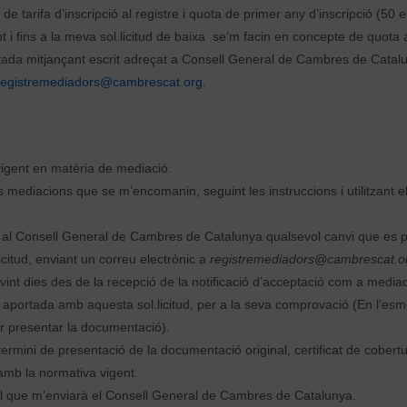
 tarifa d’inscripció al registre i quota de primer any d’inscripció (50 
i fins a la meva sol.licitud de baixa se’m facin en concepte de quota a
itada mitjançant escrit adreçat a Consell General de Cambres de Catal
registremediadors@cambrescat.org
.
vigent en matèria de mediació.
s mediacions que se m’encomanin, seguint les instruccions i utilitzant e
l Consell General de Cambres de Catalunya qualsevol canvi que es p
citud, enviant un correu electrònic a
registremediadors@cambrescat.o
 vint dies des de la recepció de la notificació d’acceptació com a mediad
 aportada amb aquesta sol.licitud, per a la seva comprovació (En l’esm
per presentar la documentació).
 termini de presentació de la documentació original, certificat de cober
d amb la normativa vigent.
l que m’enviarà el Consell General de Cambres de Catalunya.