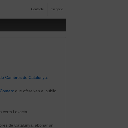
Contacte
Inscripció
l de Cambres de Catalunya
.
e Comerç
que ofereixen al públic
s certa i exacta.
mbres de Catalunya, abonar un