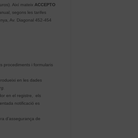
euros). Així mateix
ACCEPTO
nual, segons les tarifes
unya, Av. Diagonal 452-454
ls procediments i formularis
rodueixi en les dades
rg.
or en el registre, els
entada notificació es
tura d’assegurança de