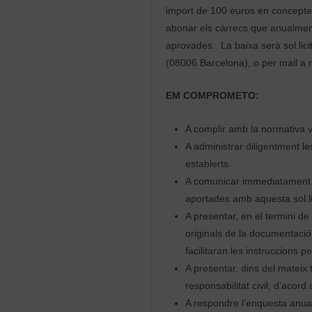
import de 100 euros en concepte de
abonar els càrrecs que anualment 
aprovades. La baixa serà sol.lic
(08006 Barcelona), o per mail a
EM COMPROMETO:
A complir amb la normativa 
A administrar diligentment le
establerts.
A comunicar immediatament a
aportades amb aquesta sol.li
A presentar, en el termini de
originals de la documentació
facilitaran les instruccions 
A presentar, dins del mateix
responsabilitat civil, d’acor
A respondre l’enquesta anua