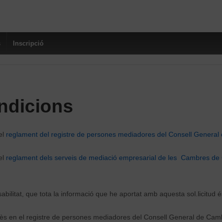
s
Inscripció
ndicions
el
reglament del registre de persones mediadores del Consell Genera
el
reglament dels serveis de mediació empresarial de les Cambres d
abilitat, que tota la informació que he aportat amb aquesta sol.licitud é
mès en el registre de persones mediadores del Consell General de Ca