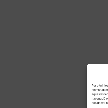
Per oferir l
emmagatzemar
aquestes te
navegació o 
pot afectar 