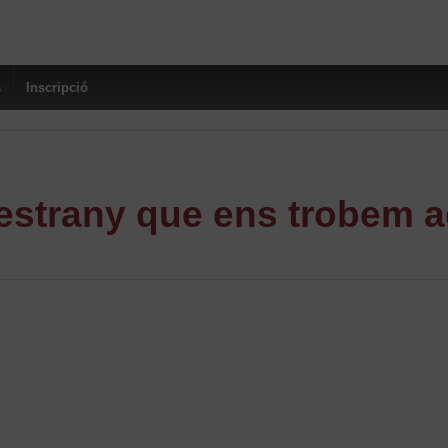
s
Inscripció
strany que ens trobem a