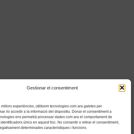
Gestionar el consentiment
es millors experiències, utilitzem tecnologies com ara galetes per
 i/o accedir a la informació del dispositiu. Donar el consentiment a
cnologies ens permetrà processar dades com ara el comportament de
identificadors únics en aquest lloc. No consentir o retirar el consentiment,
negativament determinades característiques i funcions.