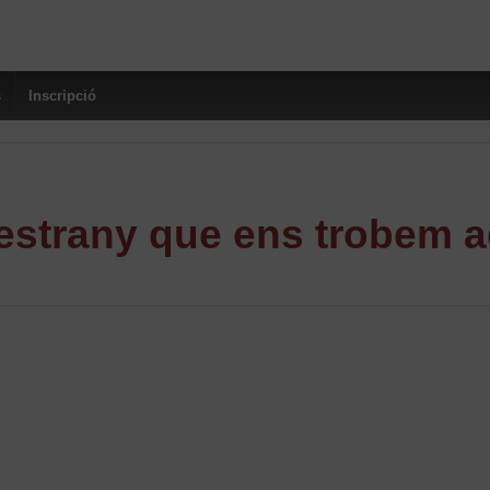
s
Inscripció
strany que ens trobem a