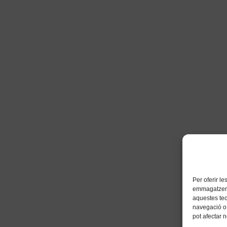
Per oferir l
emmagatzemar
aquestes te
navegació o 
pot afectar 