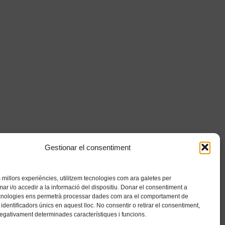
Gestionar el consentiment
es millors experiències, utilitzem tecnologies com ara galetes per
 i/o accedir a la informació del dispositiu. Donar el consentiment a
cnologies ens permetrà processar dades com ara el comportament de
identificadors únics en aquest lloc. No consentir o retirar el consentiment,
negativament determinades característiques i funcions.