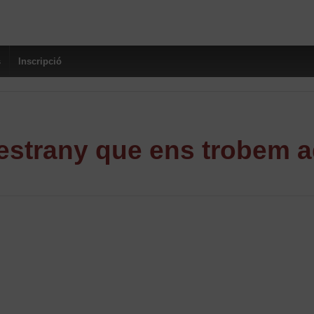
s
Inscripció
strany que ens trobem a