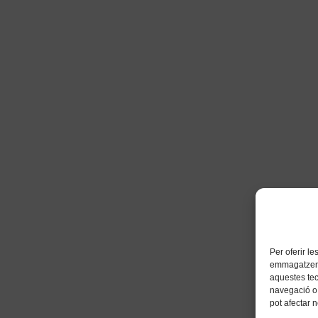
Per oferir l
emmagatzemar
aquestes te
navegació o 
pot afectar 