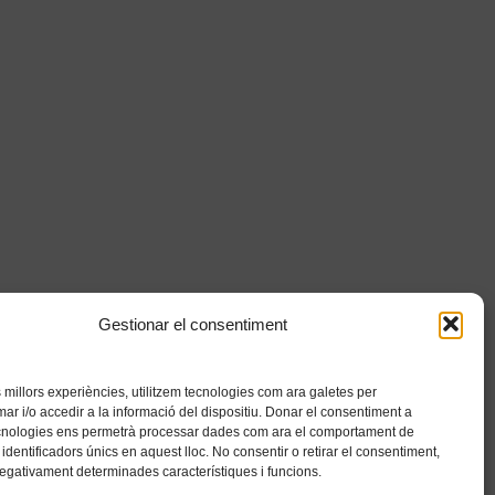
Gestionar el consentiment
es millors experiències, utilitzem tecnologies com ara galetes per
 i/o accedir a la informació del dispositiu. Donar el consentiment a
cnologies ens permetrà processar dades com ara el comportament de
identificadors únics en aquest lloc. No consentir o retirar el consentiment,
negativament determinades característiques i funcions.