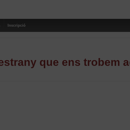
s
Inscripció
strany que ens trobem a