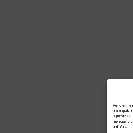
Per oferir l
emmagatzemar
aquestes te
navegació o 
pot afectar 