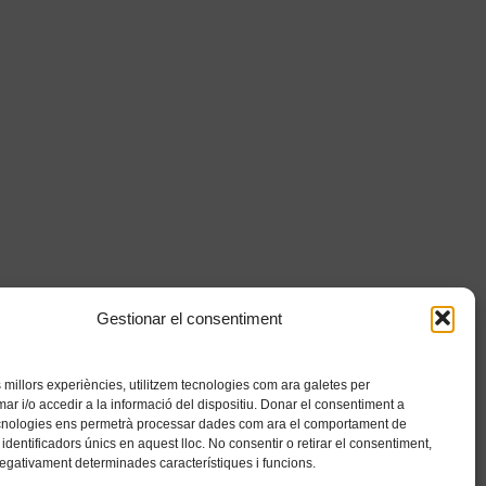
Gestionar el consentiment
es millors experiències, utilitzem tecnologies com ara galetes per
 i/o accedir a la informació del dispositiu. Donar el consentiment a
cnologies ens permetrà processar dades com ara el comportament de
identificadors únics en aquest lloc. No consentir o retirar el consentiment,
negativament determinades característiques i funcions.