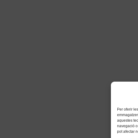
Per oferir l
emmagatzemar
aquestes te
navegació o 
pot afectar 