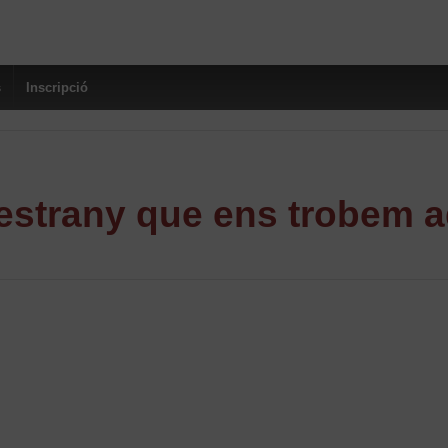
s
Inscripció
strany que ens trobem a