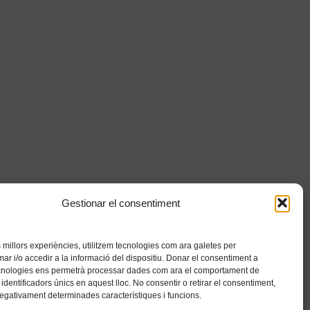
Gestionar el consentiment
es millors experiències, utilitzem tecnologies com ara galetes per
 i/o accedir a la informació del dispositiu. Donar el consentiment a
cnologies ens permetrà processar dades com ara el comportament de
identificadors únics en aquest lloc. No consentir o retirar el consentiment,
negativament determinades característiques i funcions.