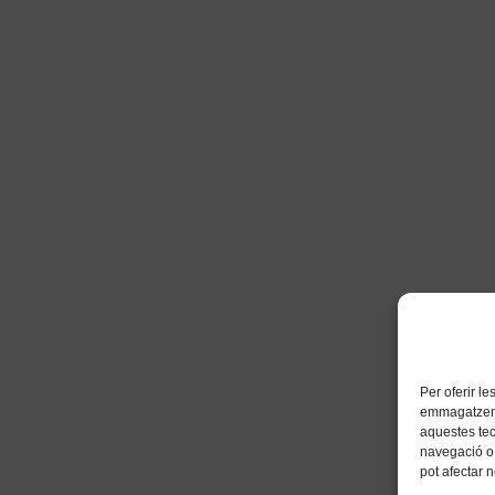
Per oferir l
emmagatzemar
aquestes te
navegació o 
pot afectar 