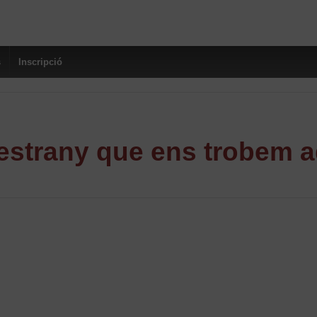
s
Inscripció
strany que ens trobem a