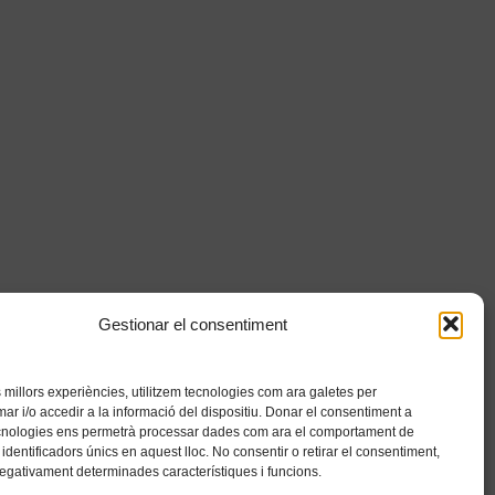
Gestionar el consentiment
es millors experiències, utilitzem tecnologies com ara galetes per
 i/o accedir a la informació del dispositiu. Donar el consentiment a
cnologies ens permetrà processar dades com ara el comportament de
identificadors únics en aquest lloc. No consentir o retirar el consentiment,
negativament determinades característiques i funcions.