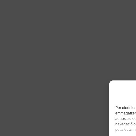
Per oferir l
emmagatzemar
aquestes te
navegació o 
pot afectar 