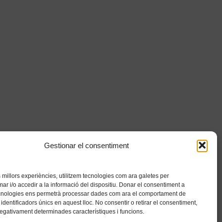
Gestionar el consentiment
es millors experiències, utilitzem tecnologies com ara galetes per
 i/o accedir a la informació del dispositiu. Donar el consentiment a
cnologies ens permetrà processar dades com ara el comportament de
identificadors únics en aquest lloc. No consentir o retirar el consentiment,
negativament determinades característiques i funcions.