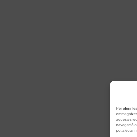
Per oferir l
emmagatzemar
aquestes te
navegació o 
pot afectar 