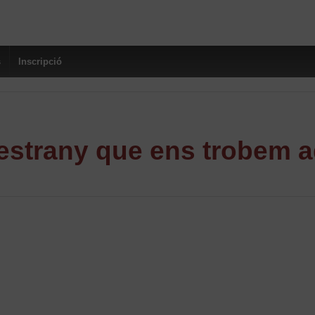
s
Inscripció
strany que ens trobem a