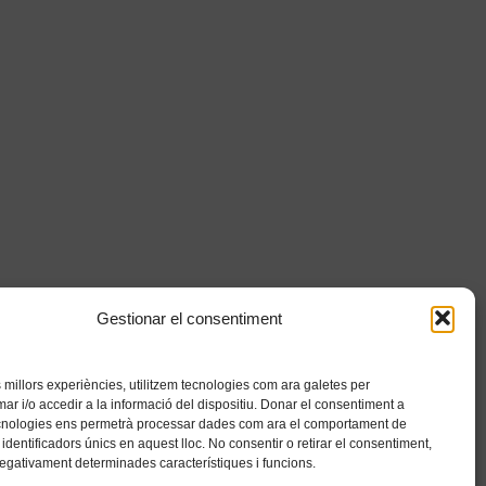
Gestionar el consentiment
es millors experiències, utilitzem tecnologies com ara galetes per
 i/o accedir a la informació del dispositiu. Donar el consentiment a
cnologies ens permetrà processar dades com ara el comportament de
identificadors únics en aquest lloc. No consentir o retirar el consentiment,
negativament determinades característiques i funcions.