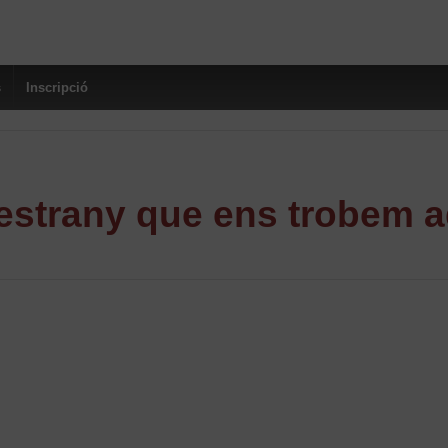
s
Inscripció
strany que ens trobem a