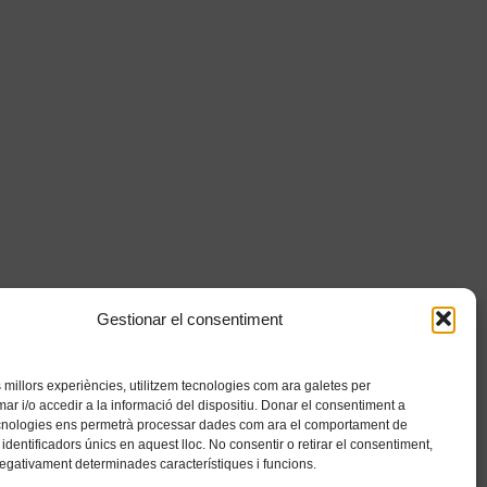
Gestionar el consentiment
es millors experiències, utilitzem tecnologies com ara galetes per
 i/o accedir a la informació del dispositiu. Donar el consentiment a
cnologies ens permetrà processar dades com ara el comportament de
identificadors únics en aquest lloc. No consentir o retirar el consentiment,
negativament determinades característiques i funcions.