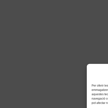
Per oferir l
emmagatzemar
aquestes te
navegació o 
pot afectar 