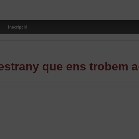
s
Inscripció
strany que ens trobem a