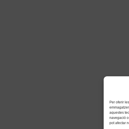
Per oferir l
emmagatzemar
aquestes te
navegació o 
pot afectar 