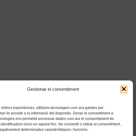
Gestionar el consentiment
es millors experiències, utilitzem tecnologies com ara galetes per
 i/o accedir a la informació del dispositiu. Donar el consentiment a
cnologies ens permetrà processar dades com ara el comportament de
identificadors únics en aquest lloc. No consentir o retirar el consentiment,
negativament determinades característiques i funcions.