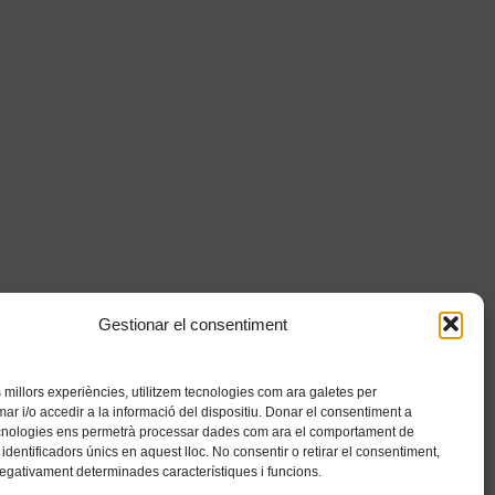
Gestionar el consentiment
es millors experiències, utilitzem tecnologies com ara galetes per
 i/o accedir a la informació del dispositiu. Donar el consentiment a
cnologies ens permetrà processar dades com ara el comportament de
identificadors únics en aquest lloc. No consentir o retirar el consentiment,
negativament determinades característiques i funcions.