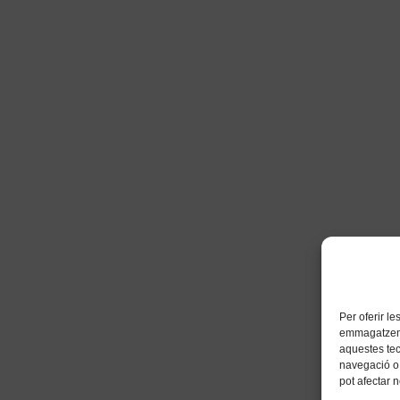
Per oferir l
emmagatzemar
aquestes te
navegació o 
pot afectar 