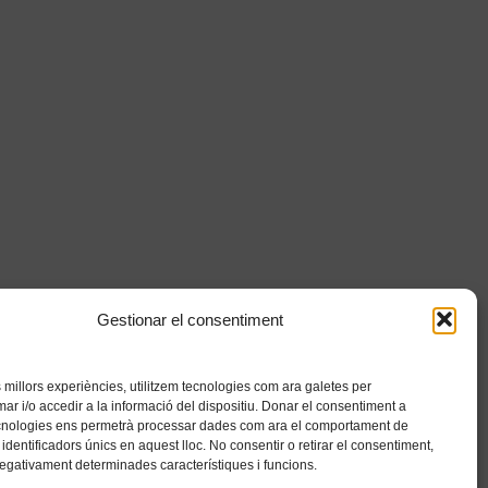
Gestionar el consentiment
es millors experiències, utilitzem tecnologies com ara galetes per
 i/o accedir a la informació del dispositiu. Donar el consentiment a
cnologies ens permetrà processar dades com ara el comportament de
identificadors únics en aquest lloc. No consentir o retirar el consentiment,
negativament determinades característiques i funcions.