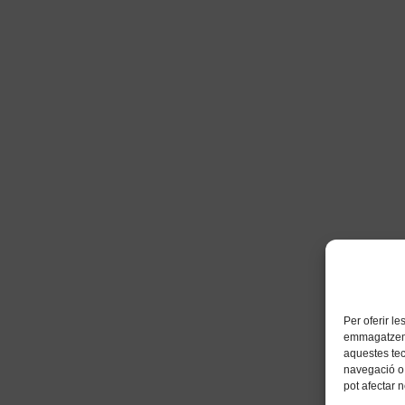
Per oferir l
emmagatzemar
aquestes te
navegació o 
pot afectar 