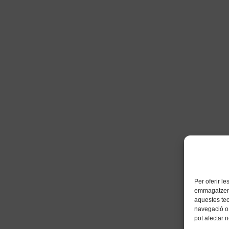
Per oferir l
emmagatzemar
aquestes te
navegació o 
pot afectar 