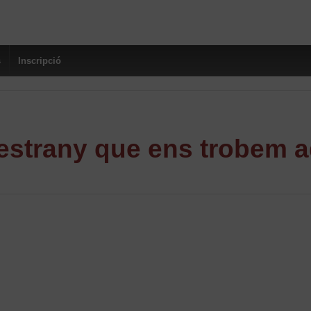
s
Inscripció
strany que ens trobem a