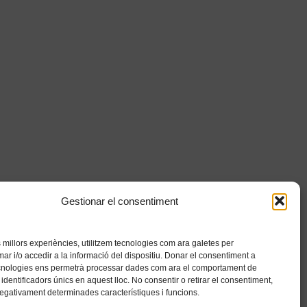
Gestionar el consentiment
es millors experiències, utilitzem tecnologies com ara galetes per
 i/o accedir a la informació del dispositiu. Donar el consentiment a
cnologies ens permetrà processar dades com ara el comportament de
identificadors únics en aquest lloc. No consentir o retirar el consentiment,
negativament determinades característiques i funcions.