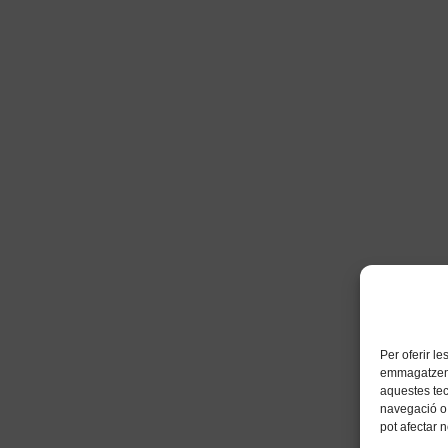
Per oferir l
emmagatzemar
aquestes te
navegació o 
pot afectar 