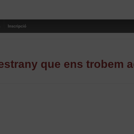
s
Inscripció
strany que ens trobem a