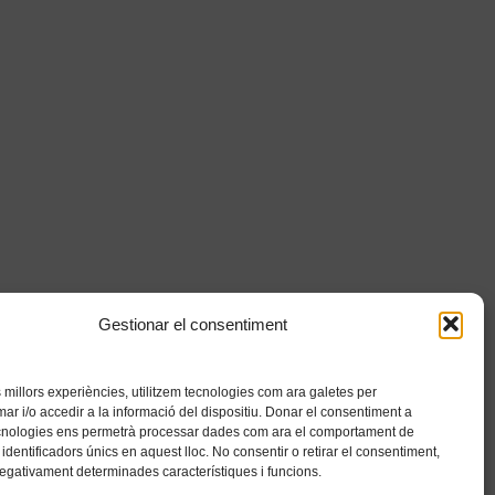
Gestionar el consentiment
es millors experiències, utilitzem tecnologies com ara galetes per
 i/o accedir a la informació del dispositiu. Donar el consentiment a
cnologies ens permetrà processar dades com ara el comportament de
identificadors únics en aquest lloc. No consentir o retirar el consentiment,
negativament determinades característiques i funcions.