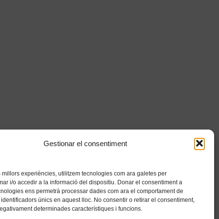
Gestionar el consentiment
es millors experiències, utilitzem tecnologies com ara galetes per
 i/o accedir a la informació del dispositiu. Donar el consentiment a
cnologies ens permetrà processar dades com ara el comportament de
identificadors únics en aquest lloc. No consentir o retirar el consentiment,
negativament determinades característiques i funcions.