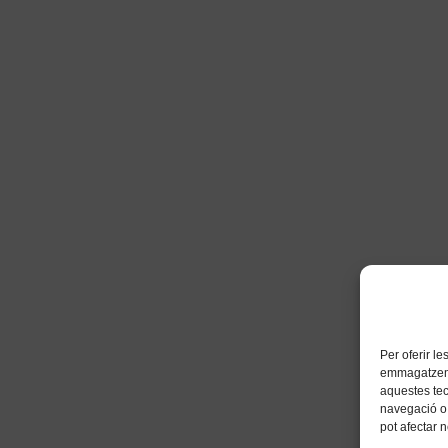
Per oferir l
emmagatzemar
aquestes te
navegació o 
pot afectar 