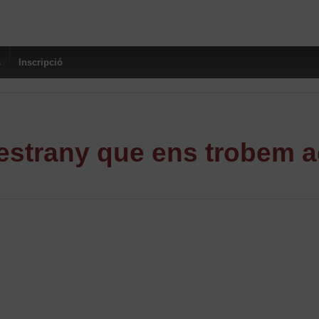
s
Inscripció
strany que ens trobem a