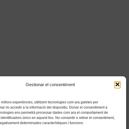
Gestionar el consentiment
es millors experiències, utilitzem tecnologies com ara galetes per
 i/o accedir a la informació del dispositiu. Donar el consentiment a
cnologies ens permetrà processar dades com ara el comportament de
identificadors únics en aquest lloc. No consentir o retirar el consentiment,
negativament determinades característiques i funcions.