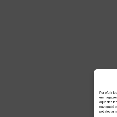
Per oferir l
emmagatzemar
aquestes te
navegació o 
pot afectar 