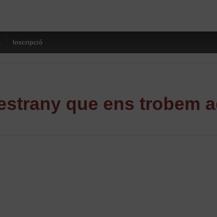
s
Inscripció
strany que ens trobem a