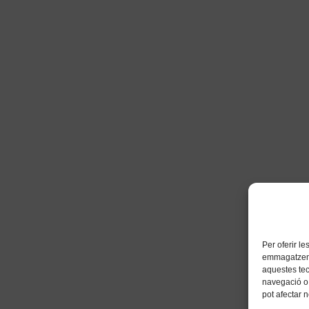
Per oferir l
emmagatzemar
aquestes te
navegació o 
pot afectar 