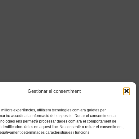
Gestionar el consentiment
es millors experiències, utilitzem tecnologies com ara galetes per
 i/o accedir a la informació del dispositiu. Donar el consentiment a
cnologies ens permetrà processar dades com ara el comportament de
identificadors únics en aquest lloc. No consentir o retirar el consentiment,
negativament determinades característiques i funcions.