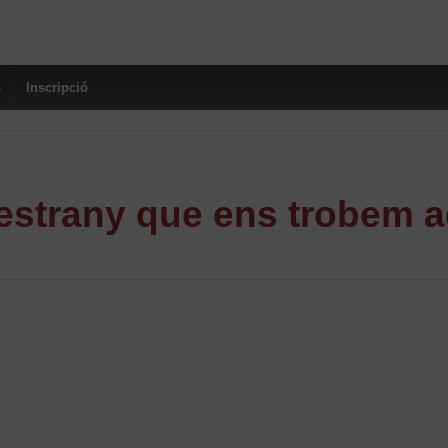
s
Inscripció
strany que ens trobem a