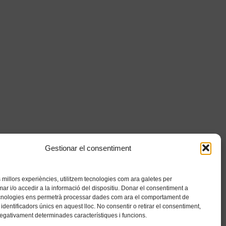
Gestionar el consentiment
es millors experiències, utilitzem tecnologies com ara galetes per
 i/o accedir a la informació del dispositiu. Donar el consentiment a
cnologies ens permetrà processar dades com ara el comportament de
identificadors únics en aquest lloc. No consentir o retirar el consentiment,
negativament determinades característiques i funcions.