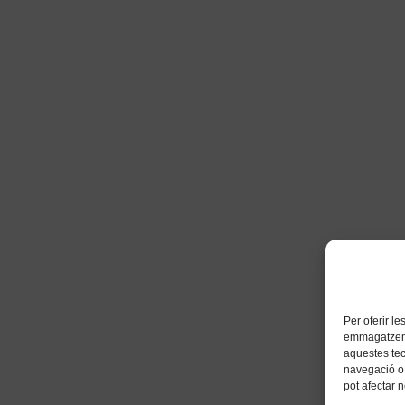
Per oferir l
emmagatzemar
aquestes te
navegació o 
pot afectar 