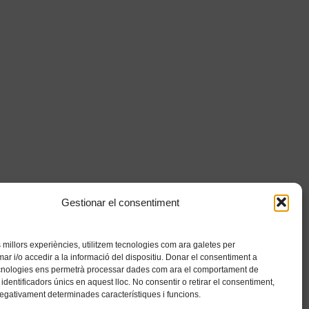
Gestionar el consentiment
es millors experiències, utilitzem tecnologies com ara galetes per
 i/o accedir a la informació del dispositiu. Donar el consentiment a
cnologies ens permetrà processar dades com ara el comportament de
identificadors únics en aquest lloc. No consentir o retirar el consentiment,
negativament determinades característiques i funcions.