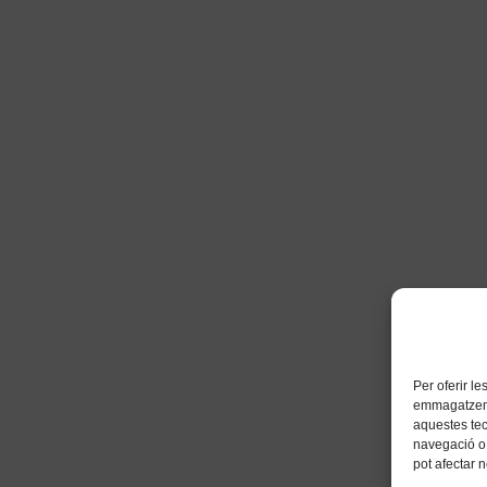
Per oferir l
emmagatzemar
aquestes te
navegació o 
pot afectar 