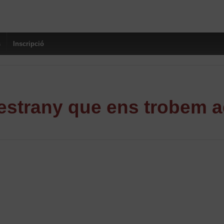
s
Inscripció
strany que ens trobem a