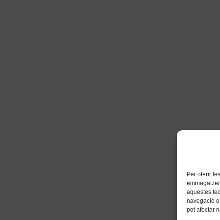
Per oferir l
emmagatzemar
aquestes te
navegació o 
pot afectar 