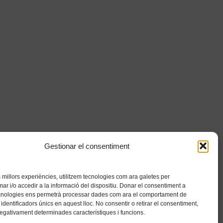
Gestionar el consentiment
es millors experiències, utilitzem tecnologies com ara galetes per
 i/o accedir a la informació del dispositiu. Donar el consentiment a
cnologies ens permetrà processar dades com ara el comportament de
identificadors únics en aquest lloc. No consentir o retirar el consentiment,
negativament determinades característiques i funcions.