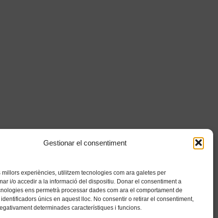
Gestionar el consentiment
es millors experiències, utilitzem tecnologies com ara galetes per
 i/o accedir a la informació del dispositiu. Donar el consentiment a
cnologies ens permetrà processar dades com ara el comportament de
identificadors únics en aquest lloc. No consentir o retirar el consentiment,
negativament determinades característiques i funcions.