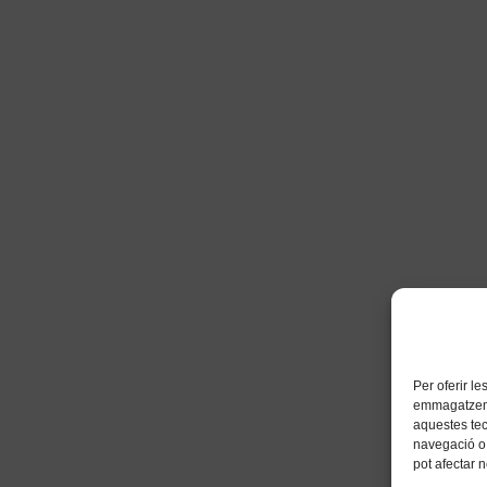
Per oferir l
emmagatzemar
aquestes te
navegació o 
pot afectar 