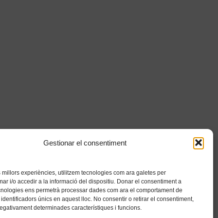
Gestionar el consentiment
es millors experiències, utilitzem tecnologies com ara galetes per
 i/o accedir a la informació del dispositiu. Donar el consentiment a
cnologies ens permetrà processar dades com ara el comportament de
identificadors únics en aquest lloc. No consentir o retirar el consentiment,
negativament determinades característiques i funcions.