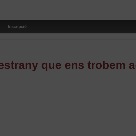
s
Inscripció
strany que ens trobem a