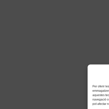
Per oferir l
emmagatzemar
aquestes te
navegació o 
pot afectar 