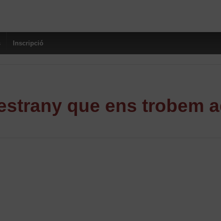
s
Inscripció
strany que ens trobem a