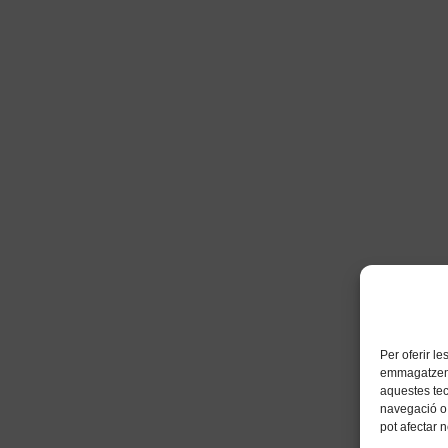
Per oferir l
emmagatzemar
aquestes te
navegació o 
pot afectar 