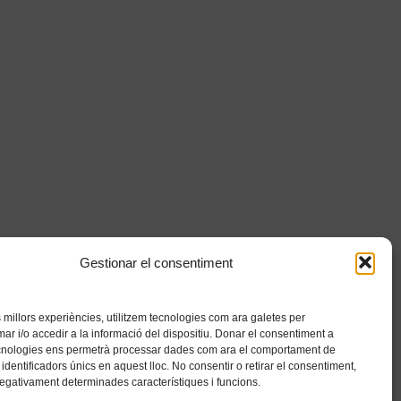
Gestionar el consentiment
es millors experiències, utilitzem tecnologies com ara galetes per
 i/o accedir a la informació del dispositiu. Donar el consentiment a
cnologies ens permetrà processar dades com ara el comportament de
identificadors únics en aquest lloc. No consentir o retirar el consentiment,
negativament determinades característiques i funcions.