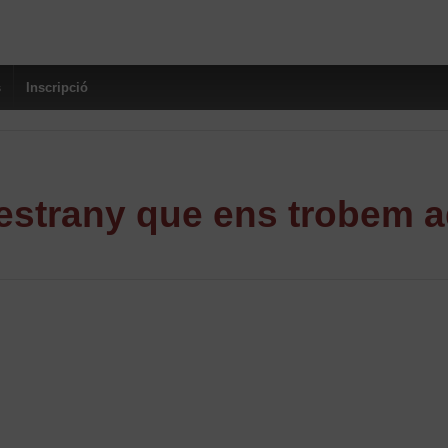
s
Inscripció
strany que ens trobem a