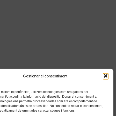
Gestionar el consentiment
es millors experiències, utilitzem tecnologies com ara galetes per
 i/o accedir a la informació del dispositiu. Donar el consentiment a
cnologies ens permetrà processar dades com ara el comportament de
identificadors únics en aquest lloc. No consentir o retirar el consentiment,
negativament determinades característiques i funcions.