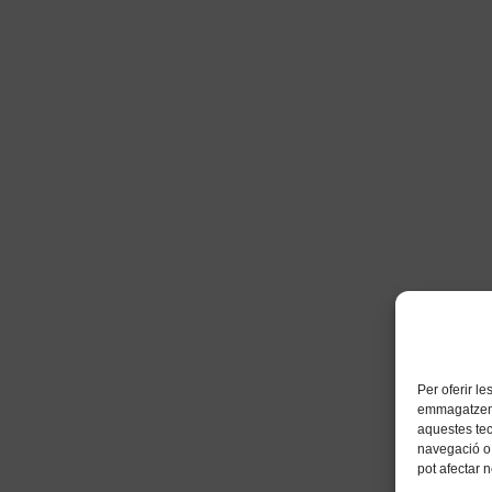
Per oferir l
emmagatzemar
aquestes te
navegació o 
pot afectar 