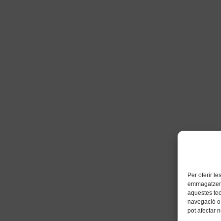
Per oferir l
emmagatzemar
aquestes te
navegació o 
pot afectar 