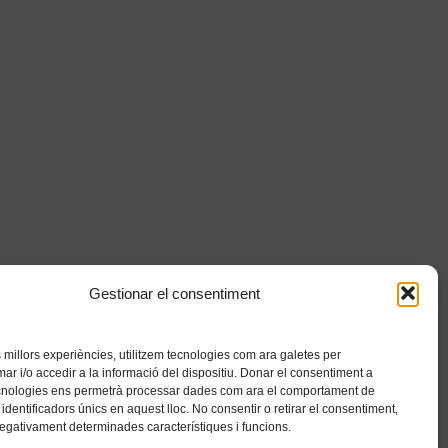
Gestionar el consentiment
es millors experiències, utilitzem tecnologies com ara galetes per
 i/o accedir a la informació del dispositiu. Donar el consentiment a
cnologies ens permetrà processar dades com ara el comportament de
identificadors únics en aquest lloc. No consentir o retirar el consentiment,
negativament determinades característiques i funcions.