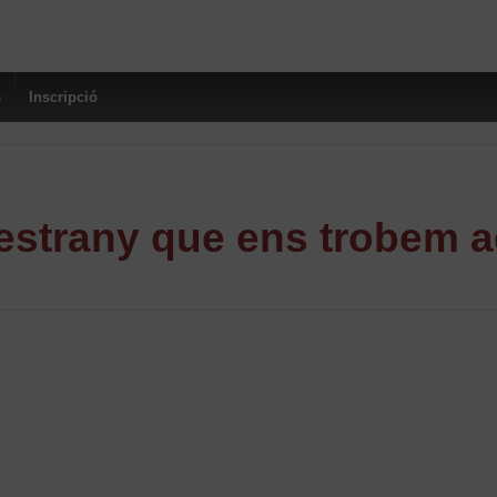
s
Inscripció
strany que ens trobem a