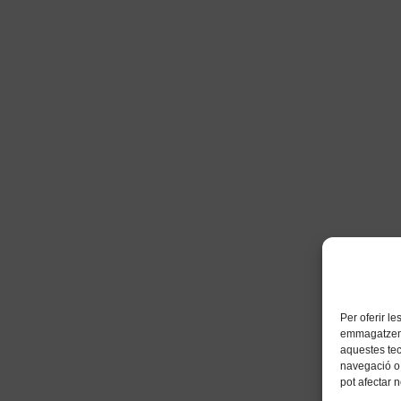
Per oferir l
emmagatzemar
aquestes te
navegació o 
pot afectar 