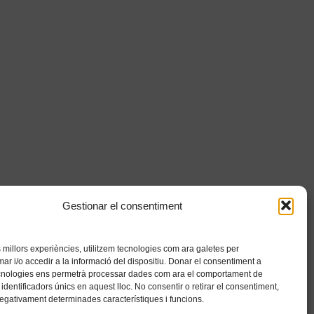
Gestionar el consentiment
es millors experiències, utilitzem tecnologies com ara galetes per
 i/o accedir a la informació del dispositiu. Donar el consentiment a
cnologies ens permetrà processar dades com ara el comportament de
identificadors únics en aquest lloc. No consentir o retirar el consentiment,
negativament determinades característiques i funcions.