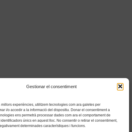
Gestionar el consentiment
es millors experiències, utilitzem tecnologies com ara galetes per
 i/o accedir a la informació del dispositiu. Donar el consentiment a
cnologies ens permetrà processar dades com ara el comportament de
identificadors únics en aquest lloc. No consentir o retirar el consentiment,
negativament determinades característiques i funcions.