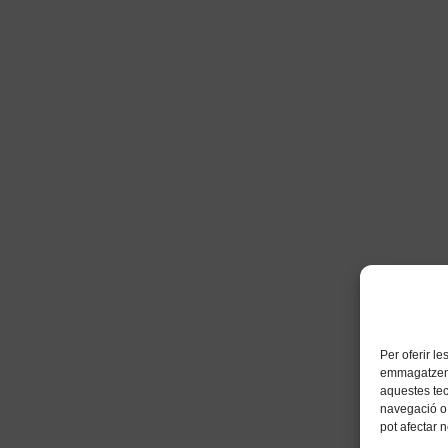
Per oferir l
emmagatzemar
aquestes te
navegació o 
pot afectar 