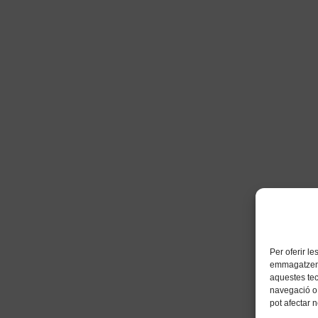
Per oferir l
emmagatzemar
aquestes te
navegació o 
pot afectar 