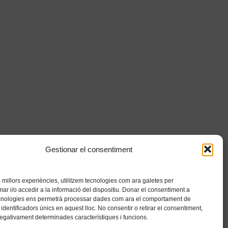
Gestionar el consentiment
es millors experiències, utilitzem tecnologies com ara galetes per
 i/o accedir a la informació del dispositiu. Donar el consentiment a
cnologies ens permetrà processar dades com ara el comportament de
identificadors únics en aquest lloc. No consentir o retirar el consentiment,
negativament determinades característiques i funcions.