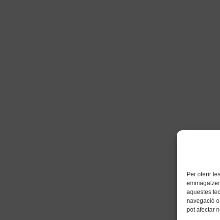
Per oferir l
emmagatzemar
aquestes te
navegació o 
pot afectar 