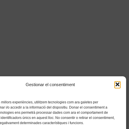
Gestionar el consentiment
es millors experiències, utilitzem tecnologies com ara galetes per
 i/o accedir a la informació del dispositiu. Donar el consentiment a
cnologies ens permetrà processar dades com ara el comportament de
identificadors únics en aquest lloc. No consentir o retirar el consentiment,
negativament determinades característiques i funcions.