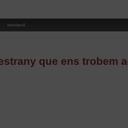
s
Inscripció
strany que ens trobem a