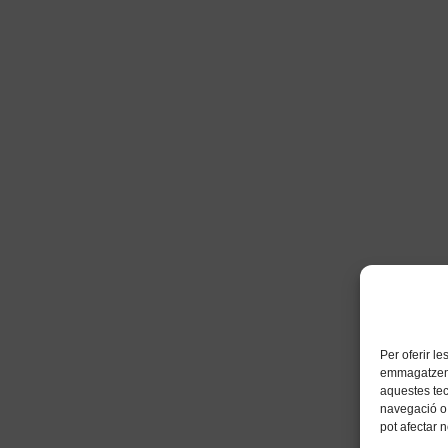
Per oferir l
emmagatzemar
aquestes te
navegació o 
pot afectar 