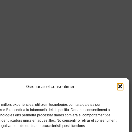
Gestionar el consentiment
es millors experiències, utilitzem tecnologies com ara galetes per
 i/o accedir a la informació del dispositiu. Donar el consentiment a
cnologies ens permetrà processar dades com ara el comportament de
identificadors únics en aquest lloc. No consentir o retirar el consentiment,
negativament determinades característiques i funcions.