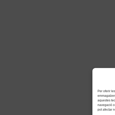
Per oferir l
emmagatzemar
aquestes te
navegació o 
pot afectar 