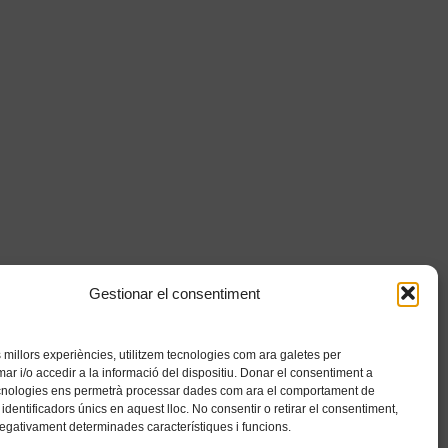
Gestionar el consentiment
es millors experiències, utilitzem tecnologies com ara galetes per
 i/o accedir a la informació del dispositiu. Donar el consentiment a
cnologies ens permetrà processar dades com ara el comportament de
identificadors únics en aquest lloc. No consentir o retirar el consentiment,
negativament determinades característiques i funcions.