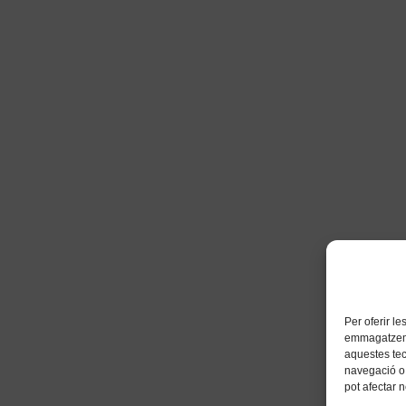
Per oferir l
emmagatzemar
aquestes te
navegació o 
pot afectar 