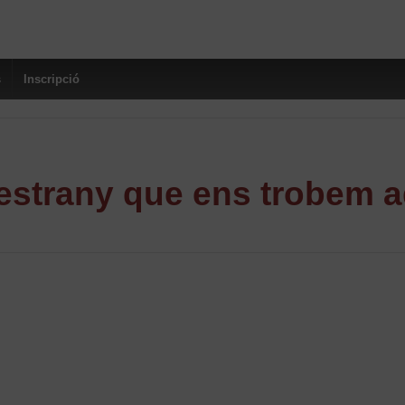
s
Inscripció
strany que ens trobem a