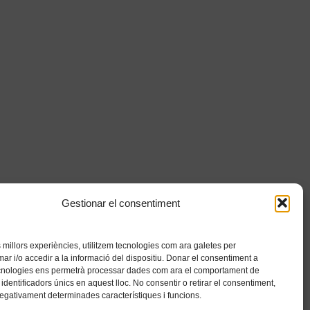
Gestionar el consentiment
es millors experiències, utilitzem tecnologies com ara galetes per
 i/o accedir a la informació del dispositiu. Donar el consentiment a
cnologies ens permetrà processar dades com ara el comportament de
identificadors únics en aquest lloc. No consentir o retirar el consentiment,
negativament determinades característiques i funcions.